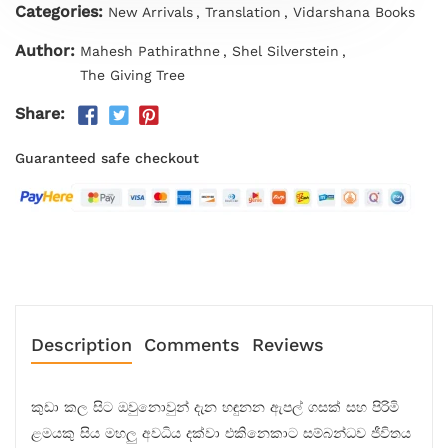
Categories:
New Arrivals
,
Translation
,
Vidarshana Books
Author:
Mahesh Pathirathne
,
Shel Silverstein
,
The Giving Tree
Share:
Guaranteed safe checkout
Description
Comments
Reviews
කුඩා කල සිට ඔවුනොවුන් දැන හඳුනන ඇපල් ගසක් සහ පිරිමි
ළමයකු සිය මහලු අවධිය දක්වා එකිනෙකාට සම්බන්ධව ජීවිතය