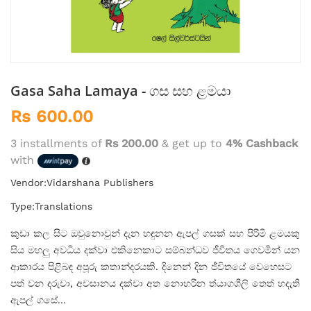
Gasa Saha Lamaya - ගස සහ ළමයා
Rs 600.00
3 installments of
Rs 200.00
& get up to
4% Cashback
with
Vendor:
Vidarshana Publishers
Type:
Translations
කුඩා කල සිට ඔවුනොවුන් දැන හඳුනන ඇපල් ගසක් සහ පිරිමි ළමයකු
සිය මහලු අවධිය දක්වා එකිනෙකාට සම්බන්ධව ජීවිතය ගෙවමින් යන
ආකාරය පිළිබඳ අපූරු කතාන්දරයකි. දිනෙන් දින ජීවිතයේ වෙහෙසට
පත් වන දරුවා, අවසානය දක්වා අත නොහරින ත්යාගශීලි තෙත් හදැති
ඇපල් ගසේ...