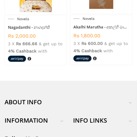
Novels
Novels
Akalhi Marutha - අකල්හි මාරුත
Nagadanthi - නාගදන්ති
Rs 1,800.00
Rs 2,000.00
3 X
Rs 600.00
& get up to
3 X
Rs 666.66
& get up to
4% Cashback
with
4% Cashback
with
ABOUT INFO
INFORMATION
INFO LINKS